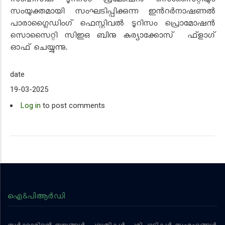
സാഹസിക ടൂറിസം പ്രമോഷന്‍ സൊസൈറ്റിയും
സംയുക്തമായി സംഘടിപ്പിക്കുന്ന ഇന്‍റര്‍നാഷണല്‍
പാരാഗ്ലൈഡിംഗ് ഫെസ്റ്റിവൽ ടൂറിസം പ്രൊമോഷന്‍
സൊസൈറ്റി സിഇഒ ബിനു കുര്യാക്കോസ് ഫ്ളാഗ്
ഓഫ് ചെയ്യുന്നു.
date
19-03-2025
Log in
to post comments
ഐ&പിആര്‍ഡി