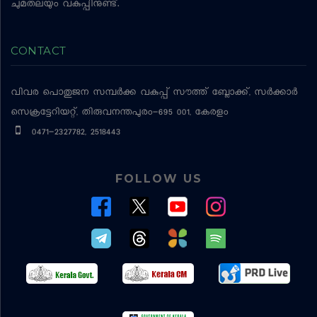
ചുമതലയും വകുപ്പിനുണ്ട്.
CONTACT
വിവര പൊതുജന സമ്പര്‍ക്ക വകുപ്പ്
സൗത്ത് ബ്ലോക്ക്, സര്‍ക്കാര്‍
സെക്രട്ടേറിയറ്റ്, തിരുവനന്തപുരം-695 001, കേരളം
0471-2327782, 2518443
FOLLOW US