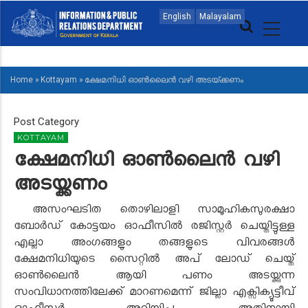
Skip
MAIN
English
Malayalam
to
NAVIGATION
main
MALAYALAM
content
Home
»
Kottayam
»
ക്ഷേമനിധി ഓൺലൈൻ വഴി അടയ്ക്കണം
BREADCRUMB
Post Category
KOTTAYAM
ക്ഷേമനിധി ഓൺലൈൻ വഴി
അടയ്ക്കണം
അസംഘടിത തൊഴിലാളി സാമൂഹികസുരക്ഷാ
ബോർഡ് കോട്ടയം ഓഫീസിൽ രജിസ്റ്റർ ചെയ്തിട്ടുള്ള
എല്ലാ അംഗങ്ങളും തങ്ങളുടെ വിവരങ്ങൾ
ക്ഷേമനിധിയുടെ സൈറ്റിൽ അപ് ലോഡ് ചെയ്ത്
ഓൺലൈൻ ആയി പണം അടയ്ക്കുന്ന
സംവിധാനത്തിലേക്ക് മാറണമെന്ന് ജില്ലാ എക്സിക്യൂട്ടീവ്