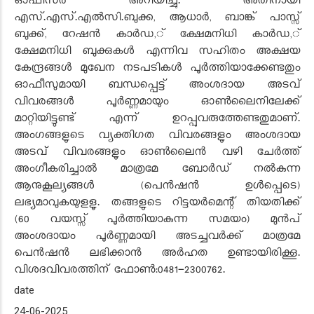
ഓഫീസർ അറിയിച്ചു. അതിനായി
എസ്.എസ്.എൽസി.ബുക്ക, ആധാർ, ബാങ്ക് പാസ്സ്
ബുക്ക്, റേഷൻ കാർഡ,് ക്ഷേമനിധി കാർഡ,്
ക്ഷേമനിധി ബുക്കുകൾ എന്നിവ സഹിതം അക്ഷയ
കേന്ദ്രങ്ങൾ മുഖേന നടപടികൾ പൂർത്തിയാക്കേണ്ടതും
ഓഫീസുമായി ബന്ധപ്പെട്ട് അംശദായ അടവ്
വിവരങ്ങൾ പൂർണ്ണമായും ഓൺലൈനിലേക്ക്
മാറ്റിയിട്ടുണ്ട് എന്ന് ഉറപ്പുവരുത്തേണ്ടതുമാണ്.
അംഗങ്ങളുടെ വ്യക്തിഗത വിവരങ്ങളും അംശദായ
അടവ് വിവരങ്ങളും ഓൺലൈൻ വഴി ചേർത്ത്
അംഗീകരിച്ചാൽ മാത്രമേ ബോർഡ് നൽകുന്ന
ആനുകൂല്യങ്ങൾ (പെൻഷൻ ഉൾപ്പെടെ)
ലഭ്യമാവുകയുളളൂ. തങ്ങളുടെ റിട്ടയർമെന്റ് തിയതിക്ക്
(60 വയസ്സ് പൂർത്തിയാകുന്ന സമയം) മുൻപ്
അംശദായം പൂർണ്ണമായി അടച്ചവർക്ക് മാത്രമേ
പെൻഷൻ ലഭിക്കാൻ അർഹത ഉണ്ടായിരിക്കൂ.
വിശദവിവരത്തിന് ഫോൺ:0481-2300762.
date
24-06-2025