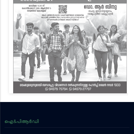
ഐ&പിആര്‍ഡി