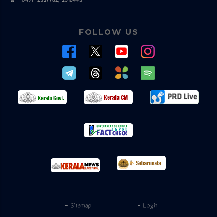
0471-2327782, 2518443
FOLLOW US
- Sitemap
- Login