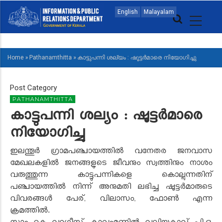
Skip
MAIN
English
Malayalam
to
NAVIGATION
main
MALAYALAM
content
Home
»
Pathanamthitta
»
കാട്ടുപന്നി ശല്യം : ഷൂട്ടര്‍മാരെ നിയോഗിച്ചു
BREADCRUMB
Post Category
PATHANAMTHITTA
കാട്ടുപന്നി ശല്യം : ഷൂട്ടര്‍മാരെ
നിയോഗിച്ചു
ഇലന്തൂര്‍ ഗ്രാമപഞ്ചായത്തില്‍ വനേതര ജനവാസ
മേഖലകളില്‍ ജനങ്ങളുടെ ജീവനും സ്വത്തിനും നാശം
വരുത്തുന്ന കാട്ടുപന്നികളെ കൊല്ലുന്നതിന്
പഞ്ചായത്തില്‍ നിന്ന് അനുമതി ലഭിച്ച ഷൂട്ടര്‍മാരുടെ
വിവരങ്ങള്‍ പേര്, വിലാസം, ഫോണ്‍ എന്ന
ക്രമത്തില്‍.