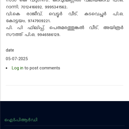
സാം കെ വറുഗീസ്, കാവുംമണ്ണില്‍ വലിയകാവ് പി.ഒ,
റാന്നി, 7012416692, 9995341562.
വി.കെ രാജീവ്, വെട്ടൂര്‍ വീട്, കുടവെച്ചൂര്‍ പി.ഒ,
കോട്ടയം, 9747909221.
പി. പി ഫിലിപ്പ്, പെരുമരത്തുങ്കല്‍ വീട്, അയിരൂര്‍
സൗത്ത് പി.ഒ, 9946586129.
date
05-07-2025
Log in
to post comments
ഐ&പിആര്‍ഡി