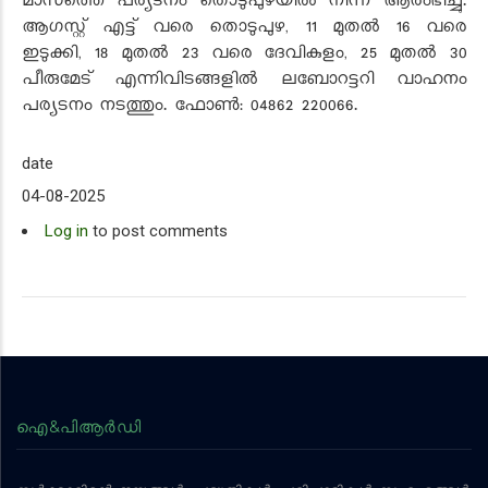
മാസത്തെ പര്യടനം തൊടുപുഴയില്‍ നിന്ന് ആരംഭിച്ചു.
ആഗസ്റ്റ് എട്ട് വരെ തൊടുപുഴ, 11 മുതല്‍ 16 വരെ
ഇടുക്കി, 18 മുതല്‍ 23 വരെ ദേവികുളം, 25 മുതല്‍ 30
പീരുമേട് എന്നിവിടങ്ങളില്‍ ലബോറട്ടറി വാഹനം
പര്യടനം നടത്തും. ഫോണ്‍: 04862 220066.
date
04-08-2025
Log in
to post comments
ഐ&പിആര്‍ഡി