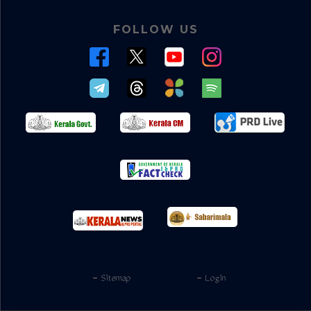
FOLLOW US
- Sitemap
- Login