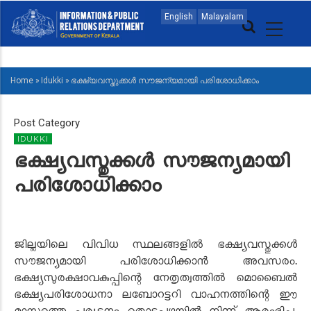
Skip
MAIN
English
Malayalam
to
NAVIGATION
main
MALAYALAM
content
Home
»
Idukki
»
ഭക്ഷ്യവസ്തുക്കള്‍ സൗജന്യമായി പരിശോധിക്കാം
BREADCRUMB
Post Category
IDUKKI
ഭക്ഷ്യവസ്തുക്കള്‍ സൗജന്യമായി
പരിശോധിക്കാം
ജില്ലയിലെ വിവിധ സ്ഥലങ്ങളില്‍ ഭക്ഷ്യവസ്തുക്കള്‍
സൗജന്യമായി പരിശോധിക്കാന്‍ അവസരം.
ഭക്ഷ്യസുരക്ഷാവകുപ്പിന്റെ നേതൃത്വത്തില്‍ മൊബൈല്‍
ഭക്ഷ്യപരിശോധനാ ലബോറട്ടറി വാഹനത്തിന്റെ ഈ