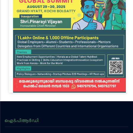
ഐ&പിആര്‍ഡി