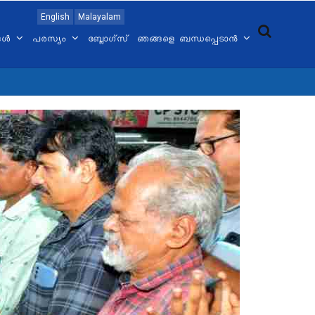
English
Malayalam
്ങൾ
പരസ്യം
ബ്ലോഗ്സ്
ഞങ്ങളെ ബന്ധപ്പെടാൻ