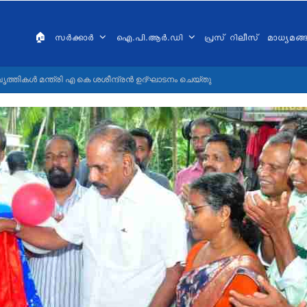
AIN
VIGATION
🏠
സർക്കാർ
ഐ.പി.ആർ.ഡി
പ്രസ് റിലീസ്
മാധ്യമങ
ALAYALAM
ത്തികള്‍ മന്ത്രി എ കെ ശശീന്ദ്രന്‍ ഉദ്ഘാടനം ചെയ്തു