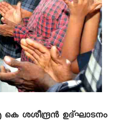
 എ കെ ശശീന്ദ്രന്‍ ഉദ്ഘാടനം