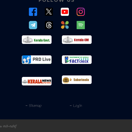
FOLLOW US
- Sitemap
- Login
ം:
സി-ഡിറ്റ്