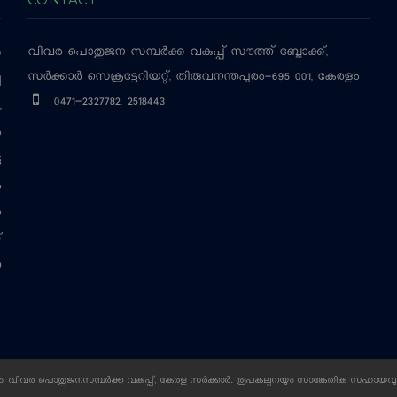
വിവര പൊതുജന സമ്പര്‍ക്ക വകുപ്പ്
സൗത്ത് ബ്ലോക്ക്,
‍
സര്‍ക്കാര്‍ സെക്രട്ടേറിയറ്റ്, തിരുവനന്തപുരം-695 001, കേരളം
ച
0471-2327782, 2518443
,
ം
ട
െ
ം
്
ന
 വിവര പൊതുജനസമ്പര്‍ക്ക വകുപ്പ്, കേരള സര്‍ക്കാര്‍. രൂപകല്പനയും സാങ്കേതിക സഹായവു