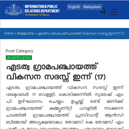
Skip
MAIN
English
Malayalam
to
NAVIGATION
main
MALAYALAM
content
Home
»
Alappuzha
»
എടത്വ ഗ്രാമപഞ്ചായത്ത് വികസന സദസ്സ് ഇന്ന് (17)
BREADCRUMB
Post Category
ALAPPUZHA
എടത്വ ഗ്രാമപഞ്ചായത്ത്
വികസന സദസ്സ് ഇന്ന് (17)
എടത്വ ഗ്രാമപഞ്ചായത്ത് വികസന സദസ്സ് ഇന്ന്
(ഒക്ടോബർ 17 വെള്ളി) കൊടിക്കുന്നിൽ സുരേഷ് എം
പി ഉദ്ഘാടനം ചെയ്യും. ഉച്ചയ്ക്ക് രണ്ട് മണിക്ക്
ഗ്രാമപഞ്ചായത്ത് കമ്മ്യൂണിറ്റി ഹാളിൽ നടക്കുന്ന
ചടങ്ങിൽ ഗ്രാമപഞ്ചായത്ത് പ്രസിഡന്റ് ആൻസി
ബിജോയ് അധ്യക്ഷയാകും. തോമസ് കെ തോമസ് എം