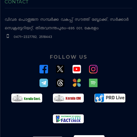
CONTACT
വിവര പൊതുജന സമ്പര്‍ക്ക വകുപ്പ്
സൗത്ത് ബ്ലോക്ക്, സര്‍ക്കാര്‍
സെക്രട്ടേറിയറ്റ്, തിരുവനന്തപുരം-695 001, കേരളം
0471-2327782, 2518443
FOLLOW US