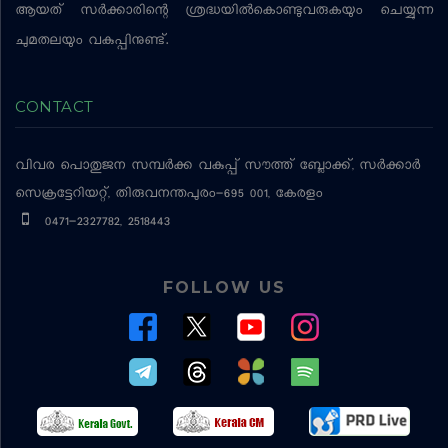
ആയത് സര്‍ക്കാരിന്റെ ശ്രദ്ധയില്‍കൊണ്ടുവരുകയും ചെയ്യുന്ന
ചുമതലയും വകുപ്പിനുണ്ട്.
CONTACT
വിവര പൊതുജന സമ്പര്‍ക്ക വകുപ്പ്
സൗത്ത് ബ്ലോക്ക്, സര്‍ക്കാര്‍
സെക്രട്ടേറിയറ്റ്, തിരുവനന്തപുരം-695 001, കേരളം
0471-2327782, 2518443
FOLLOW US