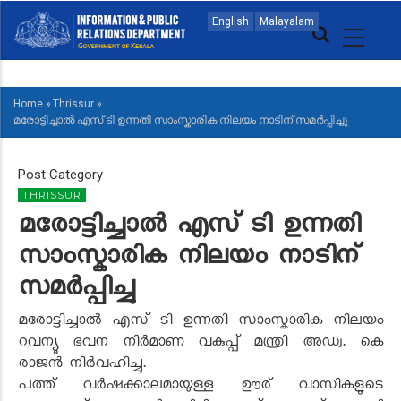
Skip
MAIN
English
Malayalam
to
NAVIGATION
main
MALAYALAM
content
Home
»
Thrissur
»
BREADCRUMB
മരോട്ടിച്ചാൽ എസ് ടി ഉന്നതി സാംസ്കാരിക നിലയം നാടിന് സമർപ്പിച്ചു
Post Category
THRISSUR
മരോട്ടിച്ചാൽ എസ് ടി ഉന്നതി
സാംസ്കാരിക നിലയം നാടിന്
സമർപ്പിച്ചു
മരോട്ടിച്ചാൽ എസ് ടി ഉന്നതി സാംസ്കാരിക നിലയം
റവന്യൂ ഭവന നിർമാണ വകുപ്പ് മന്ത്രി അഡ്വ. കെ
രാജൻ നിർവഹിച്ചു.
പത്ത് വർഷക്കാലമായുള്ള ഊര് വാസികളുടെ