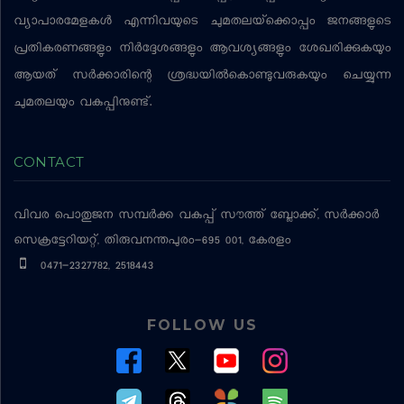
വ്യാപാരമേളകള്‍ എന്നിവയുടെ ചുമതലയ്‌ക്കൊപ്പം ജനങ്ങളുടെ
പ്രതികരണങ്ങളും നിര്‍ദ്ദേശങ്ങളും ആവശ്യങ്ങളും ശേഖരിക്കുകയും
ആയത് സര്‍ക്കാരിന്റെ ശ്രദ്ധയില്‍കൊണ്ടുവരുകയും ചെയ്യുന്ന
ചുമതലയും വകുപ്പിനുണ്ട്.
CONTACT
വിവര പൊതുജന സമ്പര്‍ക്ക വകുപ്പ്
സൗത്ത് ബ്ലോക്ക്, സര്‍ക്കാര്‍
സെക്രട്ടേറിയറ്റ്, തിരുവനന്തപുരം-695 001, കേരളം
0471-2327782, 2518443
FOLLOW US