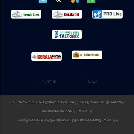
- Sitemap
- Login
പരിപാലനം: വിവര പൊതുജനസമ്പര്‍ക്ക വകുപ്പ്, കേരള സര്‍ക്കാര്‍. രൂപകല്പനയും
സാങ്കേതിക സഹായവും:
സി-ഡിറ്റ്
പകര്‍പ്പവകാശം @ ഐ&പിആര്‍ഡി. എല്ലാ അവകാശങ്ങളും നിക്ഷിപ്തം