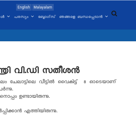
English
Malayalam
്ങൾ
പരസ്യം
ബ്ലോഗ്സ്
ഞങ്ങളെ ബന്ധപ്പെടാൻ
മന്ത്രി വി.ഡി സതീശന്‍
തമംഗലം ചേലാട്ടിലെ വീട്ടില്‍ വൈകിട്ട് 8 ഓടെയാണ്
‍ന്നു.
പ്പം ഉണ്ടായിരുന്നു.
പിക്കാൻ എത്തിയിരുന്നു.