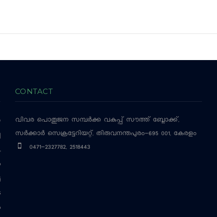
CONTACT
വിവര പൊതുജന സമ്പര്‍ക്ക വകുപ്പ്
സൗത്ത് ബ്ലോക്ക്,
‍
സര്‍ക്കാര്‍ സെക്രട്ടേറിയറ്റ്, തിരുവനന്തപുരം-695 001, കേരളം
ച
0471-2327782, 2518443
,
ം
ട
െ
ം