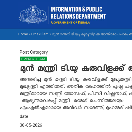
Skip
M
to
NA
main
M
content
Home
»
Ernakulam
»
മുന്‍ മന്ത്രി ടി.യു കുരുവിളക്ക് അന്തിമോപചാരം അര്
BREADCRUMB
Post Category
ERNAKULAM
മുന്‍ മന്ത്രി ടി.യു കുരുവിളക്
അന്തരിച്ച മുന്‍ മന്ത്രി ടി.യു കുരുവിളക്ക് മുഖ
മുഖ്യന്ത്രി എത്തിയത്. ഭൗതിക ദേഹത്തില്‍ പുഷ്പ ചക്രം
മന്ത്രിമാരായ സണ്ണി ജോസഫ്, പി.സി വിഷ്ണുനാഥ്, 
ആഭ്യന്തരവകുപ്പ് മന്ത്രി രമേശ് ചെന്നിത്തലയു
എംഎൽഎമാരായ അൻവർ സാദത്ത്, മുഹമ്മദ് ഷിയാസ് എന
date
30-05-2026