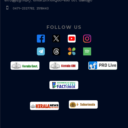
സെക്രട്ടേറിയറ്റ്, തിരുവനന്തപുരം-695 001, കേരളം
0471-2327782, 2518443
FOLLOW US