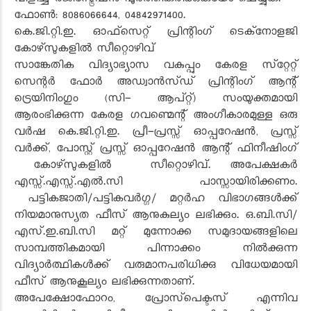
വിളിച്ച് രജിസ്ട്രേഷൻ പൂർത്തീകരിക്കുകയോ ചെയ്യുക.
ഫോൺ: 8086066644, 04842971400.
കെ.ജി.റ്റി.ഇ. ഓഫ്‌സെറ്റ് പ്രിന്റിംഗ് ടെക്‌നോളജി
കോഴ്‌സുകളിൽ സീറ്റൊഴിവ്
സാങ്കേതിക വിദ്യാഭ്യാസ വകുപ്പും കേരള സ്‌റ്റേറ്റ്
സെന്റര്‍ ഫോര്‍ അഡ്വാന്‍സ്ഡ് പ്രിന്റിംഗ് ആന്റ്
ട്രെയിനിംഗും (സി- ആപ്റ്റ്) സംയുക്തമായി
ആരംഭിക്കുന്ന കേരള ഗവണ്മെന്റ് അംഗീകാരമുള്ള ഒരു
വര്‍ഷ കെ.ജി.റ്റി.ഇ. പ്രീ-പ്രസ്സ് ഓപ്പറേഷന്‍, പ്രസ്സ്
വര്‍ക്ക്, പോസ്റ്റ് പ്രസ്സ് ഓപ്പറേഷന്‍ ആന്റ് ഫിനീഷിംഗ്
കോഴ്‌സുകളിൽ സീറ്റൊഴിവ്. അപേക്ഷകര്‍
എസ്സ്.എസ്സ്.എല്‍.സി പാസ്സായിരിക്കണം.
പട്ടികജാതി/പട്ടികവര്‍ഗ്ഗ/ മറ്റര്‍ഹ വിഭാഗങ്ങള്‍ക്ക്
നിയമാനുസ്യത ഫീസ് ആനുകുല്യം ലഭിക്കും. ഒ.ബി.സി/
എസ്.ഇ.ബി.സി മറ്റ് മുന്നോക്ക സമുദായങ്ങളിലെ
സാമ്പത്തികമായി പിന്നാക്കം നില്‍ക്കുന്ന
വിദ്യാര്‍ത്ഥികള്‍ക്ക് വരുമാനപരിധിക്കു വിധേയമായി
ഫീസ് ആനുകൂല്യം ലഭിക്കുന്നതാണ്.
അപേക്ഷോഫോറം, പ്രോസ്‌പെക്ടസ് എന്നിവ