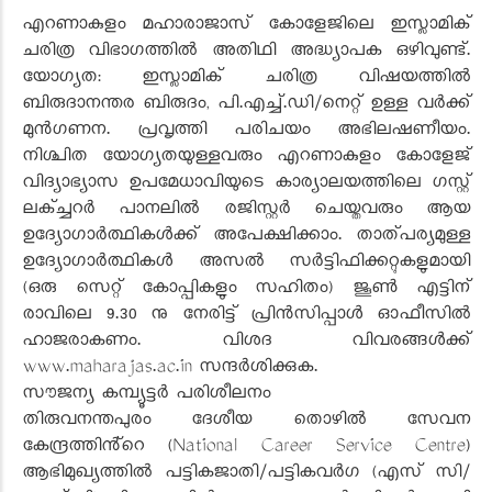
എറണാകുളം മഹാരാജാസ് കോളേജിലെ ഇസ്ലാമിക്
ചരിത്ര വിഭാഗത്തിൽ അതിഥി അദ്ധ്യാപക ഒഴിവുണ്ട്.
യോഗ്യത: ഇസ്ലാമിക് ചരിത്ര വിഷയത്തിൽ
ബിരുദാനന്തര ബിരുദം, പി.എച്ച്.ഡി/നെറ്റ് ഉള്ള വർക്ക്
മുൻഗണന. പ്രവൃത്തി പരിചയം അഭിലഷണീയം.
നിശ്ചിത യോഗ്യതയുള്ളവരും എറണാകുളം കോളേജ്
വിദ്യാഭ്യാസ ഉപമേധാവിയുടെ കാര്യാലയത്തിലെ ഗസ്റ്റ്
ലക്ച്ചറർ പാനലിൽ രജിസ്റ്റർ ചെയ്തവരും ആയ
ഉദ്യോഗാർത്ഥികൾക്ക് അപേക്ഷിക്കാം. താത്പര്യമുള്ള
ഉദ്യോഗാർത്ഥികൾ അസൽ സർട്ടിഫിക്കറ്റുകളുമായി
(ഒരു സെറ്റ് കോപ്പികളും സഹിതം) ജൂൺ എട്ടിന്
രാവിലെ 9.30 നു നേരിട്ട് പ്രിൻസിപ്പാൾ ഓഫീസിൽ
ഹാജരാകണം. വിശദ വിവരങ്ങൾക്ക്
www.maharajas.ac.in സന്ദർശിക്കുക.
സൗജന്യ കമ്പ്യൂട്ടർ പരിശീലനം
തിരുവനന്തപുരം ദേശീയ തൊഴിൽ സേവന
കേന്ദ്രത്തിൻ്റെ (National Career Service Centre)
ആഭിമുഖ്യത്തിൽ പട്ടികജാതി/പട്ടികവർഗ (എസ് സി/