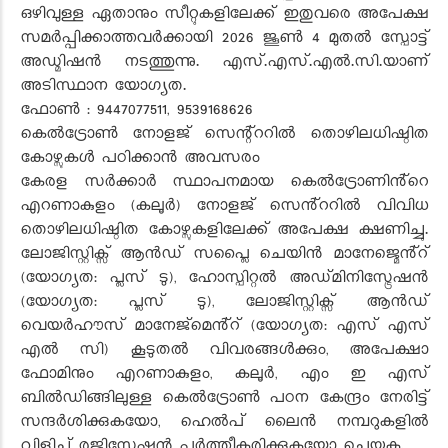
ഒഴിവുള്ള ഏതാനും സീറ്റുകളിലേക്ക് ഇതുവരെ അപേക്ഷ
സമർപ്പിക്കാത്തവർക്കായി 2026 ജൂൺ 4 മുതൽ സ്പോട്ട്
അഡ്മിഷൻ നടത്തുന്നു. എസ്.എസ്.എൽ.സി.യാണ്
അടിസ്ഥാന യോഗ്യത.
ഫോൺ : 9447077511, 9539168626
കെൽട്രോൺ നോളജ് സെന്റ്ററിൽ തൊഴിലധിഷ്ഠിത
കോഴ്സുകൾ പഠിക്കാൻ അവസരം
കേരള സർക്കാർ സ്ഥാപനമായ കെൽട്രോണിൻ്റെ
എറണാകുളം (കലൂർ) നോളജ് സെൻ്ററിൽ വിവിധ
തൊഴിലധിഷ്ഠിത കോഴ്സുകളിലേക്ക് അപേക്ഷ ക്ഷണിച്ചു.
ലോജിസ്റ്റിക്സ് ആൻഡ് സപ്ലൈ ചെയിൻ മാനേജ്മെൻ്റ്
(യോഗ്യത: പ്ലസ് ടു), ഹോസ്പിറ്റൽ അഡ്‌മിനിസ്ട്രേഷൻ
(യോഗ്യത: പ്ലസ് ടു), ലോജിസ്റ്റിക്സ് ആൻഡ്
വെയർഹൗസ് മാനേജ്‌മെൻ്റ് (യോഗ്യത: എസ് എസ്
എൽ സി) കൂടുതൽ വിവരങ്ങൾക്കും, അപേക്ഷാ
ഫോമിനും എറണാകുളം, കലൂർ, എം ഇ എസ്
ബിൽഡിങ്ങിലുള്ള കെൽട്രോൺ പഠന കേന്ദ്രം നേരിട്ട്
സന്ദർശിക്കുകയോ, ഹെൽപ് ലൈൻ നമ്പറുകളിൽ