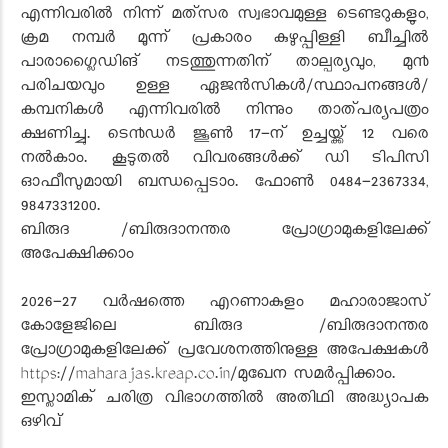
എന്നിവരില്‍ നിന്ന് മത്‌സര സ്വഭാവമുള്ള ടെണ്ടറുകളും,
ക്രമ നമ്പര്‍ മൂന്ന് പ്രകാരം കുഴുപ്പിള്ളി ബീച്ചില്‍
പാരാഗ്ലൈഡിങ് നടത്തുന്നതിന് താല്പര്യവും, മു൯
പരിചയവും ഉള്ള ഏജന്‍സികള്‍/സ്ഥാപനങ്ങള്‍/
കമ്പനികള്‍ എന്നിവരില്‍ നിന്നും താത്പര്യപത്രം
ക്ഷണിച്ചു. ടെ൯ഡർ ജൂൺ 17-ന് ഉച്ചയ്ക്ക് 12 വരെ
നൽകാം. കൂടുതൽ വിവരങ്ങൾക്ക് ഡി ടിപിസി
ഓഫീസുമായി ബന്ധപ്പെടാം. ഫോൺ 0484-2367334,
9847331200.
ബിരുദ /ബിരുദാനന്തര പ്രോഗ്രാമുകളിലേക്ക്
അപേക്ഷിക്കാം
2026-27 വർഷത്തെ എറണാകുളം മഹാരാജാസ്
കോളേജിലെ ബിരുദ /ബിരുദാനന്തര
പ്രോഗ്രാമുകളിലേക്ക് പ്രവേശനത്തിനുള്ള അപേക്ഷകൾ
https://maharajas.kreap.co.in/മുഖേന സമർപ്പിക്കാം.
ഇസ്ലാമിക് ചരിത്ര വിഭാഗത്തിൽ അതിഥി അദ്ധ്യാപക
ഒഴിവ്