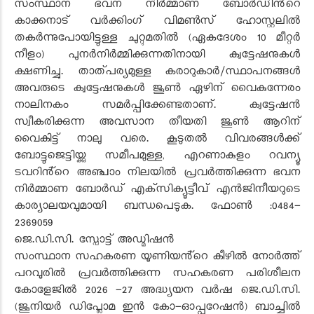
സംസ്ഥാന ഭവന നിർമ്മാണ ബോർഡിൻ്റെ
കാക്കനാട് വർക്കിംഗ് വിമൺസ് ഹോസ്റ്റലിൽ
തകർന്നുപോയിട്ടുള്ള ചുറ്റുമതിൽ (ഏകദേശം 10 മീറ്റർ
നീളം) പുനർനിർമ്മിക്കുന്നതിനായി ക്വട്ടേഷനുകൾ
ക്ഷണിച്ചു. താത്പര്യമുള്ള കരാറുകാർ/സ്ഥാപനങ്ങൾ
അവരുടെ ക്വട്ടേഷനുകൾ ജൂൺ ഏഴിന് വൈകുന്നേരം
നാലിനകം സമർപ്പിക്കേണ്ടതാണ്. ക്വട്ടേഷൻ
സ്വീകരിക്കുന്ന അവസാന തീയതി ജൂൺ ആറിന്
വൈകിട്ട് നാലു വരെ. കൂടുതൽ വിവരങ്ങൾക്ക്
ബോട്ടുജെട്ടിയ്ക്കു സമീപമുള്ള, എറണാകുളം റവന്യൂ
ടവറിൻ്റെ അഞ്ചാം നിലയിൽ പ്രവർത്തിക്കുന്ന ഭവന
നിർമ്മാണ ബോർഡ് എക്‌സിക്യൂട്ടീവ് എൻജിനീയറുടെ
കാര്യാലയവുമായി ബന്ധപെടുക. ഫോൺ :0484-
2369059
ജെ.ഡി.സി. സ്പോട്ട് അഡ്മിഷൻ
സംസ്ഥാന സഹകരണ യൂണിയൻ്റെ കീഴിൽ നോർത്ത്
പറവൂരിൽ പ്രവർത്തിക്കുന്ന സഹകരണ പരിശീലന
കോളേജിൽ 2026 -27 അദ്ധ്യയന വർഷ ജെ.ഡി.സി.
(ജൂനിയർ ഡിപ്ലോമ ഇൻ കോ-ഓപ്പറേഷൻ) ബാച്ചിൽ