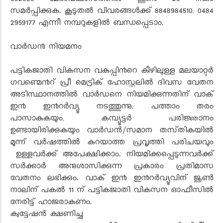
682030 മേൽവിലാസത്തിൽ ജൂൺ 20 നകം
സമർപ്പിക്കുക. കൂടുതൽ വിവരങ്ങൾക്ക് 8848984510, 0484
2959177 എന്നീ നമ്പറുകളിൽ ബന്ധപ്പെടാം.
വാർഡ൯ നിയമനം
പട്ടികജാതി വികസന വകുപ്പി൯റെ കീഴിലുള്ള മലയാറ്റൂർ
ഗവണ്മെ൯റ് പ്രീ മെട്രിക് ഹോസ്റ്റലിൽ ദിവസ വേതന
അടിസ്ഥാനത്തിൽ വാർഡനെ നിയമിക്കുന്നതിന് വാക്
ഇ൯ ഇ൯റർവ്യൂ നടത്തുന്നു. പത്താം തരം
പാസാകുകയും, കമ്പ്യൂട്ടർ പരിജ്ഞാനം
ഉണ്ടായിരിക്കുകയും വാർഡൻ/സമാന തസ്‌തികയിൽ
മൂന്ന് വർഷത്തിൽ കുറയാത്ത പ്രവൃത്തി പരിചയവും
ഉള്ളവർക്ക് അപേക്ഷിക്കാം. നിയമിക്കപ്പെടുന്നവർക്ക്
സർക്കാർ അനുശാസിക്കുന്ന പ്രകാരം പ്രതിമാസ
വേതനം ലഭിക്കും. വാക് ഇ൯ ഇ൯റർവ്യൂവിന് ജൂൺ
നാലിന് പകൽ 11 ന് പട്ടികജാതി വികസന ഓഫീസിൽ
നേരിട്ട് ഹാജരാകണം.
ക്വട്ടേഷൻ ക്ഷണിച്ചു