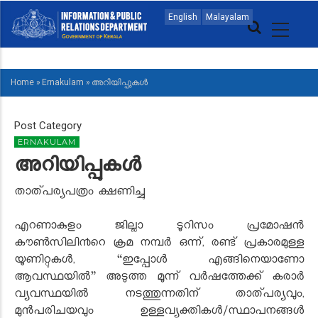
Skip
MAIN
English
Malayalam
to
NAVIGATION
main
MALAYALAM
content
Home
»
Ernakulam
»
അറിയിപ്പുകൾ
BREADCRUMB
Post Category
ERNAKULAM
അറിയിപ്പുകൾ
താത്പര്യപത്രം ക്ഷണിച്ചു
എറണാകുളം ജില്ലാ ടൂറിസം പ്രമോഷന്‍
കൗണ്‍സിലി൯റെ ക്രമ നമ്പര്‍ ഒന്ന്, രണ്ട് പ്രകാരമുള്ള
യൂണിറ്റുകള്‍, “ഇപ്പോള്‍ എങ്ങിനെയാണോ
ആവസ്ഥയില്‍” അടുത്ത മൂന്ന് വര്‍ഷത്തേക്ക് കരാർ
വ്യവസ്ഥയില്‍ നടത്തുന്നതിന് താത്പര്യവും,
മുന്‍പരിചയവും ഉള്ളവ്യക്തികള്‍/സ്ഥാപനങ്ങള്‍