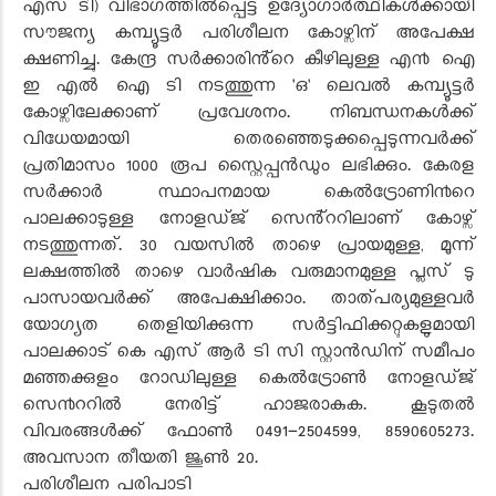
എസ് ടി) വിഭാഗത്തിൽപ്പെട്ട ഉദ്യോഗാർത്ഥികൾക്കായി
സൗജന്യ കമ്പ്യൂട്ടർ പരിശീലന കോഴ്സിന് അപേക്ഷ
ക്ഷണിച്ചു. കേന്ദ്ര സർക്കാരിൻ്റെ കീഴിലുള്ള എ൯ ഐ
ഇ എൽ ഐ ടി നടത്തുന്ന 'ഒ' ലെവൽ കമ്പ്യൂട്ടർ
കോഴ്സിലേക്കാണ് പ്രവേശനം. നിബന്ധനകൾക്ക്
വിധേയമായി തെരഞ്ഞെടുക്കപ്പെടുന്നവർക്ക്
പ്രതിമാസം 1000 രൂപ സ്റ്റൈപ്പൻഡും ലഭിക്കും. കേരള
സർക്കാർ സ്ഥാപനമായ കെൽട്രോണി൯റെ
പാലക്കാടുള്ള നോളഡ്‌ജ്‌ സെൻ്ററിലാണ് കോഴ്സ്
നടത്തുന്നത്. 30 വയസിൽ താഴെ പ്രായമുള്ള, മൂന്ന്
ലക്ഷത്തിൽ താഴെ വാർഷിക വരുമാനമുള്ള പ്ലസ് ടു
പാസായവർക്ക് അപേക്ഷിക്കാം. താത്പര്യമുള്ളവർ
യോഗ്യത തെളിയിക്കുന്ന സർട്ടിഫിക്കറ്റുകളുമായി
പാലക്കാട് കെ എസ് ആർ ടി സി സ്റ്റാൻഡിന് സമീപം
മഞ്ഞക്കുളം റോഡിലുള്ള കെൽട്രോൺ നോളഡ്ജ്
സെ൯ററിൽ നേരിട്ട് ഹാജരാകുക. കൂടുതൽ
വിവരങ്ങൾക്ക് ഫോൺ 0491-2504599, 8590605273.
അവസാന തീയതി ജൂൺ 20.
പരിശീലന പരിപാടി