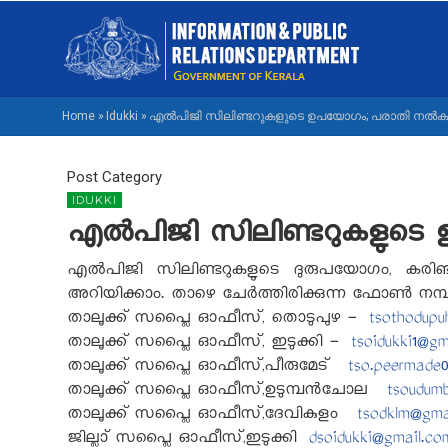
Skip
M
to
NA
main
M
content
Home
»
Idukki
»
എല്‍പിജി സിലിണ്ടറുകളുടെ ഉപയോഗം; പരാതി നല്‍ക
BREADCRUMB
Post Category
IDUKKI
എല്‍പിജി സിലിണ്ടറുകളുട
എല്‍പിജി സിലിണ്ടറുകളുടെ ദുരുപയോഗം, കരിഞ
അറിയിക്കാം. താഴെ ചേര്‍ത്തിരിക്കുന്ന ഫോണ്‍ ന
താലൂക്ക് സപ്ലൈ ഓഫീസ്, തൊടുപുഴ -
tsothodupu
താലൂക്ക് സപ്ലൈ ഓഫീസ്, ഇടുക്കി -
tsoidukki1@gm
താലൂക്ക് സപ്ലൈ ഓഫീസ്,പീരുമേട്
tso.peermade
താലൂക്ക് സപ്ലൈ ഓഫീസ്,ഉടുമ്പന്‍ചോല
tsoudum
താലൂക്ക് സപ്ലൈ ഓഫീസ്,ദേവികുളം
tsodklm@gma
ജില്ലാ് സപ്ലൈ ഓഫീസ്,ഇടുക്കി
dsoidukki@gmail.co