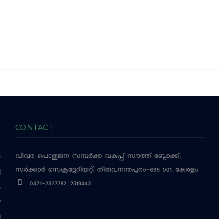
CONTACT
വിവര പൊതുജന സമ്പര്‍ക്ക വകുപ്പ്
സൗത്ത് ബ്ലോക്ക്,
‍
സര്‍ക്കാര്‍ സെക്രട്ടേറിയറ്റ്, തിരുവനന്തപുരം-695 001, കേരളം
ച
0471-2327782, 2518443
,
ം
ട