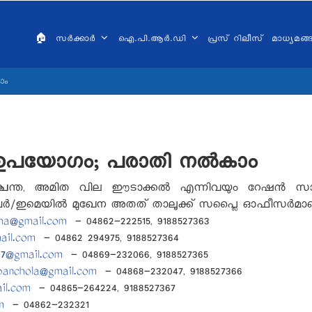
AIN
VIGATION
🏠
സർക്കാർ
ഐ.പി.ആർ.ഡി
പ്രസ് റിലീസ്
മാധ്യമങ
ALAYALAM
ാം
െ ഉപയോഗം; പരാതി നല്‍കാം
്ചന്ത, അമിത വില ഈടാക്കല്‍ എന്നിവയും റേഷന്‍ സാധന
മ്പര്‍/ഇമെയില്‍ മുഖേന അതത് താലൂക്ക് സപ്ലൈ ഓഫീസര്‍മ
zha@gmail.com
- 04862-222515, 9188527363
ail.com
- 04862 294975, 9188527364
07@gmail.com
- 04869-232066, 9188527365
banchola@gmail.com
- 04868-232047, 9188527366
il.com
- 04865-264224, 9188527367
m
- 04862-232321