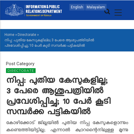
Skip
MAIN
English
Malayalam
to
NAVIGATION
main
MALAYALAM
content
Home
»
Directorate
»
BREADCRUMB
നിപ്പ: പുതിയ കേസുകളില്ല; 3 പേരെ ആശുപത്രിയിൽ
പ്രവേശിപ്പിച്ചു; 10 പേർ കൂടി സമ്പർക്ക പട്ടികയിൽ
Post Category
DIRECTORATE
നിപ്പ: പുതിയ കേസുകളില്ല;
3 പേരെ ആശുപത്രിയിൽ
പ്രവേശിപ്പിച്ചു; 10 പേർ കൂടി
സമ്പർക്ക പട്ടികയിൽ
കോഴിക്കോട് ജില്ലയിൽ പുതിയ നിപ്പ കേസുകളൊന്നും
കണ്ടെത്തിയിട്ടില്ല
;
എന്നാൽ ക്വാറന്റൈനിലുള്ള മൂന്നു