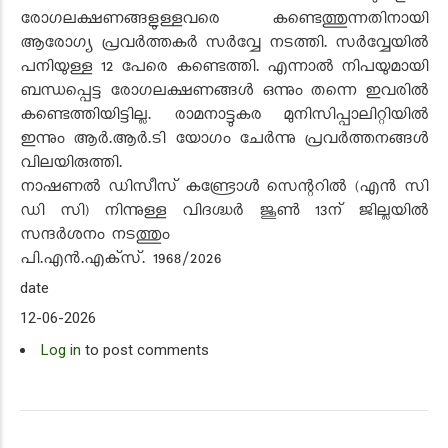
രോഗലക്ഷണങ്ങളുള്ളവരെ കണ്ടെത്തുന്നതിനായി
ആരോഗ്യ പ്രവർത്തകർ സർവ്വേ നടത്തി. സർവ്വേയിൽ
പനിയുള്ള
12
പേരെ കണ്ടെത്തി. എന്നാൽ നിപയുമായി
ബന്ധപ്പെട്ട രോഗലക്ഷണങ്ങൾ ഒന്നും തന്നെ ഇവരിൽ
കണ്ടെത്തിയിട്ടില്ല. രാമനാട്ടുകര മുനിസിപ്പാലിറ്റിയിൽ
ഇന്നും ആർ.ആർ.ടി യോഗം ചേർന്നു പ്രവർത്തനങ്ങൾ
വിലയിരുത്തി.
നാഷണൽ ഡിസീസ് കണ്ട്രോൾ സെന്ററിൽ (എൻ സി
ഡി സി) നിന്നുള്ള വിദഗ്ദ്ധർ ജൂൺ 13ന് ജില്ലയിൽ
സന്ദർശനം നടത്തും
പി.എൻ.എക്‌സ്.
1
96
8/2026
date
12-06-2026
Log in
to post comments