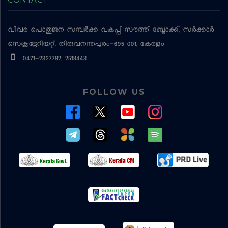
വിവര പൊതുജന സമ്പര്‍ക്ക വകുപ്പ്
സൗത്ത് ബ്ലോക്ക്, സര്‍ക്കാര്‍
സെക്രട്ടേറിയറ്റ്, തിരുവനന്തപുരം-695 001, കേരളം
0471-2327782, 2518443
FOLLOW US