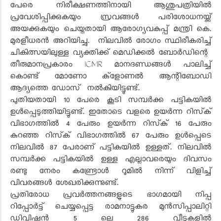
പേരെ നിരീക്ഷണത്തിനായി ആശുപത്രിയിൽ
പ്രവേശിപ്പിക്കുകയും സ്രവങ്ങൾ പരിശോധനയ്ക്ക്
അയക്കുകയും ചെയ്തതായി ആരോഗ്യവകുപ്പ് മന്ത്രി കെ.
മുരളീധരൻ അറിയിച്ചു. നിലവിൽ രോഗം സ്ഥിരീകരിച്ച്
ചികിത്സയിലുള്ള വ്യക്തിക്ക് മെഡിക്കൽ ബോർഡിന്റെ
തീരുമാനപ്രകാരം
ICMR
മാനദണ്ഡങ്ങൾ പാലിച്ച്
കൊണ്ട് മോണോ ക്ളോണൽ ആന്റിബോഡി
ആദ്യത്തെ ഡോസ് നൽകിയിട്ടുണ്ട്.
പുതിയതായി
10
പേരെ കൂടി സമ്പർക്ക പട്ടികയിൽ
ഉൾപ്പെടുത്തിയിട്ടുണ്ട്. ഇതോടെ വളരെ ഉയർന്ന റിസ്‌ക്
വിഭാഗത്തിൽ
4
പേരും ഉയർന്ന റിസ്‌ക്
16
പേരും
കുറഞ്ഞ റിസ്‌ക് വിഭാഗത്തിൽ
67
പേരും ഉൾപ്പെടെ
നിലവിൽ
87
പേരാണ് പട്ടികയിൽ ഉള്ളത്. നിലവിൽ
സമ്പർക്ക പട്ടികയിൽ ഉള്ള എല്ലാവരെയും ദിവസം
രണ്ടു നേരം കണ്ട്രോൾ റൂമിൽ നിന്ന് വിളിച്ച്
വിവരങ്ങൾ ശേഖരിക്കുന്നുണ്ട്.
പ്രതിരോധ പ്രവർത്തനങ്ങളുടെ ഭാഗമായി നിപ്പ
റിപ്പോർട്ട് ചെയ്യപ്പെട്ട രാമനാട്ടുകര മുൻസിപ്പാലിറ്റി
ഡിവിഷൻ
5
ലെ
286
വീടുകളിൽ