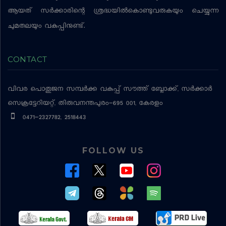
ആയത് സര്‍ക്കാരിന്റെ ശ്രദ്ധയില്‍കൊണ്ടുവരുകയും ചെയ്യുന്ന
ചുമതലയും വകുപ്പിനുണ്ട്.
CONTACT
വിവര പൊതുജന സമ്പര്‍ക്ക വകുപ്പ്
സൗത്ത് ബ്ലോക്ക്, സര്‍ക്കാര്‍
സെക്രട്ടേറിയറ്റ്, തിരുവനന്തപുരം-695 001, കേരളം
0471-2327782, 2518443
FOLLOW US