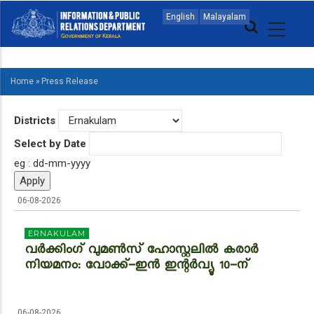
Skip
MAIN
English
Malayalam
to
NAVIGATION
main
MALAYALAM
content
Home
»
Press Release
BREADCRUMB
Districts
Select by Date
eg : dd-mm-yyyy
06-08-2026
ERNAKULAM
വർക്കിംഗ് വുമൺസ് ഹോസ്റ്റലിൽ കരാർ
നിയമനം: വോക്ക്-ഇൻ ഇന്റർവ്യൂ 10-ന്
06-08-2026