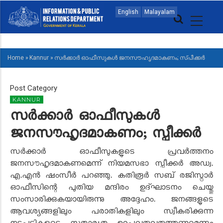
Skip
MAIN
English
Malayalam
to
NAVIGATION
main
MALAYALAM
content
Home
»
Kannur
»
സര്‍ക്കാര്‍ ഓഫീസുകൾ ജനസൗഹൃദമാകണം; സ്പീക്കര്‍
BREADCRUMB
Post Category
KANNUR
സര്‍ക്കാര്‍ ഓഫീസുകൾ
ജനസൗഹൃദമാകണം; സ്പീക്കര്‍
സർക്കാർ ഓഫീസുകളുടെ പ്രവർത്തനം
ജനസൗഹൃദമാകണമെന്ന് നിയമസഭാ സ്പീക്കര്‍ അഡ്വ.
എ.എന്‍ ഷംസീര്‍ പറഞ്ഞു. കതിരൂര്‍ സബ് രജിസ്ട്രാര്‍
ഓഫീസിന്റെ പുതിയ മന്ദിരം ഉദ്ഘാടനം ചെയ്തു
സംസാരിക്കുകയായിരുന്നു അദ്ദേഹം. ജനങ്ങളുടെ
ആവശ്യങ്ങളിലും പരാതികളിലും സ്വീകരിക്കുന്ന