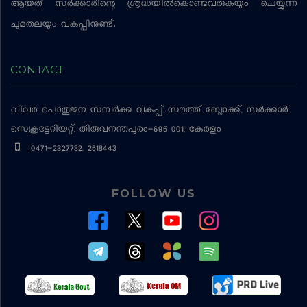
ആയത് സര്‍ക്കാരിന്റെ ശ്രദ്ധയില്‍കൊണ്ടുവരുകയും ചെയ്യുന്ന
ചുമതലയും വകുപ്പിനുണ്ട്.
CONTACT
വിവര പൊതുജന സമ്പര്‍ക്ക വകുപ്പ്
സൗത്ത് ബ്ലോക്ക്, സര്‍ക്കാര്‍
സെക്രട്ടേറിയറ്റ്, തിരുവനന്തപുരം-695 001, കേരളം
0471-2327782, 2518443
FOLLOW US