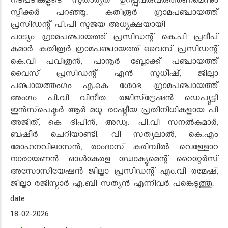
നടപടികളുടെ സുതാര്യത ഉറപ്പുവരുവരുത്തണമെന്നും
സ്പീക്കര്‍ പറഞ്ഞു. കതിരൂര്‍ ഗ്രാമപഞ്ചായത്ത്
പ്രസിഡന്റ് പി.പി സുജയ അധ്യക്ഷയായി
പാട്യം ഗ്രാമപഞ്ചായത്ത് പ്രസിഡന്റ് കെ.പി പ്രദീപ്
കുമാര്‍, കതിരൂര്‍ ഗ്രാമപഞ്ചായത്ത് വൈസ് പ്രസിഡന്റ്
കെ.വി പവിത്രന്‍, പാനൂര്‍ ബ്ലോക്ക് പഞ്ചായത്ത്
വൈസ് പ്രസിഡന്റ് എന്‍ സുധീഷ്, ജില്ലാ
പഞ്ചായത്തംഗം എ.കെ ശോഭ, ഗ്രാമപഞ്ചായത്ത്
അംഗം പി.വി വിനീത, രജിസ്‌ട്രേഷന്‍ ഡെപ്യൂട്ടി
ഇന്‍സ്‌പെക്ടര്‍ ആര്‍ മധു, രാഷ്ട്രീയ പ്രതിനിധികളായ പി
അജിത്, കെ ദിപിന്‍, അഡ്വ. പി.വി സനല്‍കുമാര്‍,
ബഷീര്‍ ചെറിയാണ്ടി, വി സത്യലാല്‍, കെ.എം
മോഹനവിലാസന്‍, രാംദാസ് കരിമ്പില്‍, വെള്ളോറ
നാരായണന്‍, ഓള്‍കേരള ഡോക്യുമെന്റ് റൈറ്റേര്‍സ്
അസോസിയേഷന്‍ ജില്ലാ പ്രസിഡന്റ് എം.വി രമേഷ്,
ജില്ലാ രജിസ്ട്രാര്‍ എ.ബി സത്യന്‍ എന്നിവര്‍ പങ്കെടുത്തു.
date
18-02-2026