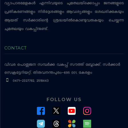
വ്യാപാരമേളകള്‍ എന്നിവയുടെ ചുമതലയ്‌ക്കൊപ്പം ജനങ്ങളുടെ
പ്രതികരണങ്ങളും നിര്‍ദ്ദേശങ്ങളും ആവശ്യങ്ങളും ശേഖരിക്കുകയും
ആയത് സര്‍ക്കാരിന്റെ ശ്രദ്ധയില്‍കൊണ്ടുവരുകയും ചെയ്യുന്ന
ചുമതലയും വകുപ്പിനുണ്ട്.
CONTACT
വിവര പൊതുജന സമ്പര്‍ക്ക വകുപ്പ്
സൗത്ത് ബ്ലോക്ക്, സര്‍ക്കാര്‍
സെക്രട്ടേറിയറ്റ്, തിരുവനന്തപുരം-695 001, കേരളം
0471-2327782, 2518443
FOLLOW US