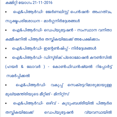
കമ്മിറ്റി യോഗം 21-11-2016
ഐ‌&പി‌ആർ‌ഡി- ജേർണലിസ്റ്റ് പെൻഷൻ- അംഗത്വം,
സൂക്ഷ്മപരിശോധന - മാർഗ്ഗനിർദ്ദേശങ്ങൾ
ഐ‌&പി‌ആർ‌ഡി- ഡെപ്യൂട്ടേഷൻ - സംസ്ഥാന വനിതാ
കമ്മീഷനിൽ പി‌ആർ‌ഒ തസ്തികയിലേക്ക് അപേക്ഷിക്കാം
ഐ‌&പി‌ആർ‌ഡി- ഇന്റേൺഷിപ്പ്‌ - നിർദ്ദേശങ്ങൾ
ഐ‌&പി‌ആർ‌ഡി- ഡിസ്ട്രിക് പ്രൊമോഷൻ കൗൺസിൽ
(ഹയർ & ലോവർ ) - കോൺഫിഡൻഷ്യൽ റിപ്പോർട്ട്
സമർപ്പിക്കൽ
ഐ&പിആർഡി- വകുപ്പ് സെക്രട്ടറിമാരുമായുള്ള
മുഖ്യമന്ത്രിയുടെ മീറ്റിങ് - മിനിറ്റ്‌സ്
ഐ‌&പി‌ആർ‌ഡി- ഒഴിവ് - കുടുംബശ്രീയിൽ പി‌ആർ‌ഒ
തസ്തികയിലേക്ക് ഡെപ്യൂട്ടേഷൻ വ്യവസ്ഥയിൽ