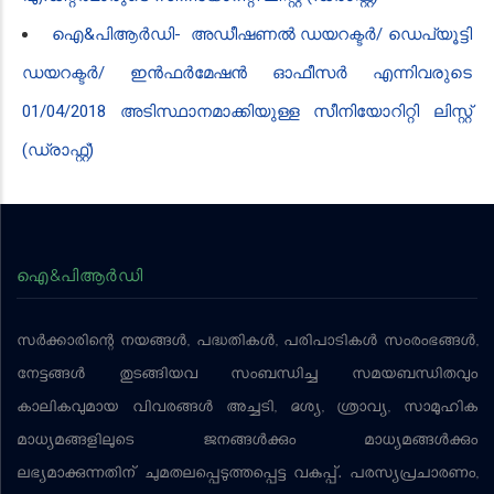
ഐ‌&പി‌ആർ‌ഡി- അഡീഷണൽ ഡയറക്ടർ/ ഡെപ്യൂട്ടി
ഡയറക്ടർ/ ഇൻഫർമേഷൻ ഓഫീസർ എന്നിവരുടെ
01/04/2018 അടിസ്ഥാനമാക്കിയുള്ള സീനിയോറിറ്റി ലിസ്റ്റ്
(ഡ്രാഫ്റ്റ്)
ഐ&പിആര്‍ഡി
സര്‍ക്കാരിന്റെ നയങ്ങള്‍, പദ്ധതികള്‍, പരിപാടികള്‍ സംരംഭങ്ങള്‍,
നേട്ടങ്ങള്‍ തുടങ്ങിയവ സംബന്ധിച്ച സമയബന്ധിതവും
കാലികവുമായ വിവരങ്ങള്‍ അച്ചടി, ദൃശ്യ, ശ്രാവ്യ, സാമൂഹിക
മാധ്യമങ്ങളിലൂടെ ജനങ്ങള്‍ക്കും മാധ്യമങ്ങള്‍ക്കും
ലഭ്യമാക്കുന്നതിന് ചുമതലപ്പെടുത്തപ്പെട്ട വകുപ്പ്. പരസ്യപ്രചാരണം,