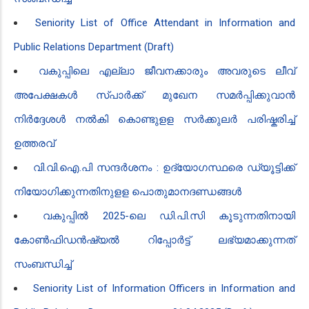
Seniority List of Office Attendant in Information and
Public Relations Department (Draft)
വ​കുപ്പിലെ എല്ലാ ജീവനക്കാരും അവരുടെ ലീവ്
അപേക്ഷകൾ സ്പാർക്ക് മുഖേന സമർപ്പിക്കുവാൻ‍
നിർദ്ദേശൾ നൽകി കൊണ്ടുളള സർക്കുലർ പരിഷ്കരിച്ച്
ഉത്തരവ്
വി.വി.ഐ.പി സന്ദർശനം : ഉദ്യോഗസ്ഥരെ ഡ്യൂട്ടിക്ക്
നിയോഗിക്കുന്നതിനുളള പൊതുമാനദണ്ഡങ്ങൾ
വ​കുപ്പിൽ 2025-ലെ ഡി.പി.സി കൂടുന്നതിനായി
കോൺഫിഡൻ‍ഷ്യൽ റിപ്പോർട്ട് ലഭ്യമാക്കുന്നത്
സംബന്ധിച്ച്
Seniority List of Information Officers in Information and