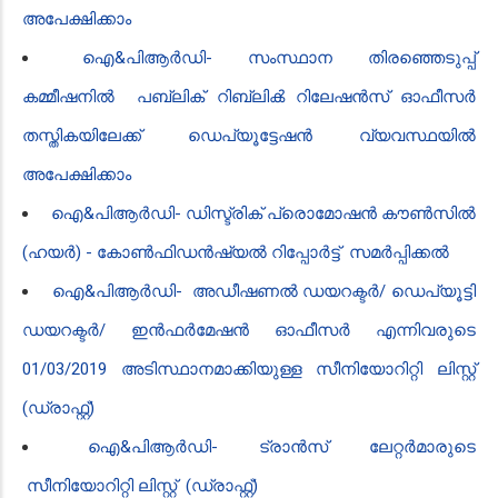
അപേക്ഷിക്കാം
ഐ‌&പി‌ആർ‌ഡി- സംസ്ഥാന തിരഞ്ഞെടുപ്പ്
കമ്മീഷനിൽ പബ്ലിക് റിബ്ലിൿ റിലേഷൻസ് ഓഫീസർ
തസ്തികയിലേക്ക് ഡെപ്യൂട്ടേഷൻ വ്യവസ്ഥയിൽ
അപേക്ഷിക്കാം
ഐ‌&പി‌ആർ‌ഡി- ഡിസ്ട്രിക് പ്രൊമോഷൻ കൗൺസിൽ
(ഹയർ) - കോൺഫിഡൻഷ്യൽ റിപ്പോർട്ട് സമർപ്പിക്കൽ
ഐ‌&പി‌ആർ‌ഡി- അഡീഷണൽ ഡയറക്ടർ/ ഡെപ്യൂട്ടി
ഡയറക്ടർ/ ഇൻഫർമേഷൻ ഓഫീസർ എന്നിവരുടെ
01/03/2019 അടിസ്ഥാനമാക്കിയുള്ള സീനിയോറിറ്റി ലിസ്റ്റ്
(ഡ്രാഫ്റ്റ്)
ഐ‌&പി‌ആർ‌ഡി- ട്രാൻസ് ലേറ്റർമാരുടെ
സീനിയോറിറ്റി ലിസ്റ്റ് (ഡ്രാഫ്റ്റ്)