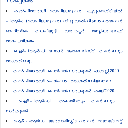
സമർപ്പിക്കൽ
ഐ‌&പി‌ആർ‌ഡി- ഡെപ്യൂട്ടേഷൻ - കുടുംബശ്രീയിൽ
പി‌ആർ‌ഒ (ഡെപ്യൂട്ടേഷൻ), ന്യൂ ഡൽഹി ഇൻഫർമേഷൻ
ഓഫീസിൽ ഡെപ്യൂട്ടി ഡയറക്ടർ തസ്തികയിലേക്ക്
അപേക്ഷിക്കാം
ഐ‌&പി‌ആർ‌ഡി- നോൺ- ജേർണലിസ്റ് - പെൻഷനും
അംഗത്വവും
ഐ‌&പി‌ആർ‌ഡി- പെൻഷൻ സർക്കുലർ- ഓഗസ്റ്റ് 2020
ഐ‌&പി‌ആർ‌ഡി-പെൻഷൻ - അംഗത്വ വ്യവസ്ഥ
ഐ‌&പി‌ആർ‌ഡി- പെൻഷൻ സർക്കുലർ- മെയ് 2020
ഐ‌&പി‌ആർ‌ഡി- അംഗത്വവും പെൻഷനും -
സർക്കുലർ
ഐ‌&പി‌ആർ‌ഡി- ജേർണലിസ്റ്റ് പെൻഷൻ- മാനേജ്മെന്റ്