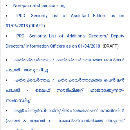
Non-journalist pension- reg
IPRD- Seniority List of Assistant Editors as on
01/06/2018 (DRAFT)
IPRD- Seniority List of Additional Directors/ Deputy
Directors/ Information Officers as on 01/04/2018
(DRAFT)
പത്രപ്രവർത്തക / പത്രപ്രവർത്തകേതര പെൻഷൻ
പദ്ധതി - അനുവദിച്ചു
പത്രപ്രവർത്തക / പത്രപ്രവർത്തകേതര പെൻഷൻ
പദ്ധതി - ലൈഫ് സര്ടിഫിക്കറ്റ് ഹാജരാക്കുന്നത്-
സംബന്ധിച്ച്
ഐ‌&പി‌ആർ‌ഡി- ഡിസ്ട്രിക് പ്രൊമോഷൻ കൗൺസിൽ
(ഹയർ & ലോവർ ) - കോൺഫിഡൻഷ്യൽ റിപ്പോർട്ട്