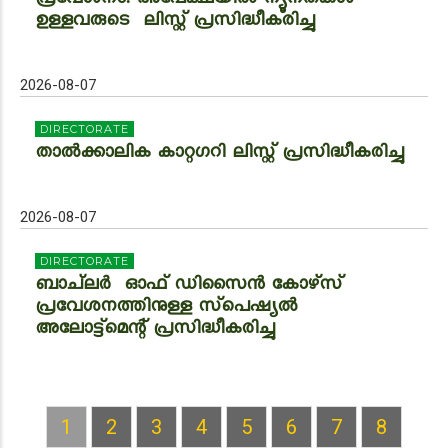
പ്രവേശനം: അപേക്ഷയിൽ ന്യൂനതകൾ
ഉള്ളവരുടെ ലിസ്റ്റ് പ്രസിദ്ധീകരിച്ചു
2026-08-07
DIRECTORATE
താൽക്കാലിക കാറ്റഗറി ലിസ്റ്റ് പ്രസിദ്ധീകരിച്ചു
2026-08-07
DIRECTORATE
ബാച്‌ലർ ഓഫ് ഡിസൈൻ കോഴ്‌സ്
പ്രവേശനത്തിനുള്ള സ്‌പെഷ്യൽ
അലോട്ട്മെന്റ് പ്രസിദ്ധീകരിച്ചു
Current
1
Page
2
Page
3
Page
4
Page
5
Page
6
Page
7
Page
8
PAGINATION