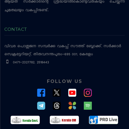
ആയത് സര്‍ക്കാരിന്റെ ശ്രദ്ധയില്‍കൊണ്ടുവരുകയും ചെയ്യുന്ന
ചുമതലയും വകുപ്പിനുണ്ട്.
CONTACT
വിവര പൊതുജന സമ്പര്‍ക്ക വകുപ്പ്
സൗത്ത് ബ്ലോക്ക്, സര്‍ക്കാര്‍
സെക്രട്ടേറിയറ്റ്, തിരുവനന്തപുരം-695 001, കേരളം
0471-2327782, 2518443
FOLLOW US