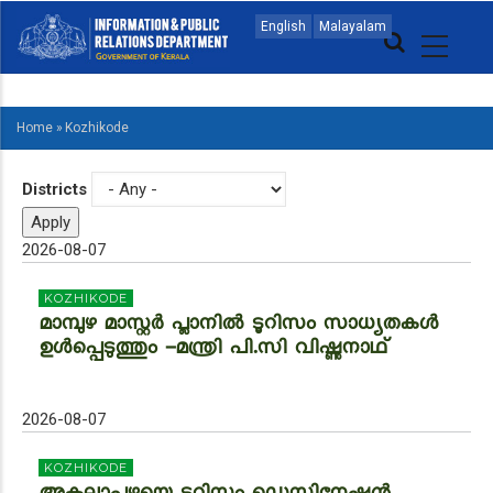
Skip
MAIN
English
Malayalam
to
NAVIGATION
main
MALAYALAM
content
Home
»
Kozhikode
BREADCRUMB
Districts
2026-08-07
KOZHIKODE
മാമ്പുഴ മാസ്റ്റര്‍ പ്ലാനില്‍ ടൂറിസം സാധ്യതകള്‍
ഉള്‍പ്പെടുത്തും -മന്ത്രി പി.സി വിഷ്ണുനാഥ്
2026-08-07
KOZHIKODE